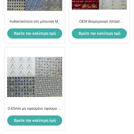
Ανθεκτικότητα στη μόλυνση Μη
OEM Βιομηχανικό Airlaid
υφασμένα υφάσματα
Nonwoven Seamless Nonwoven
Βρείτε την καλύτερη τιμή
Βρείτε την καλύτερη τιμή
0.65mm μη υφασμένο ύφασμα μη
υφασμένο Spunbond λιώσιμο και
θερμική σύνδεση OEM
Βρείτε την καλύτερη τιμή