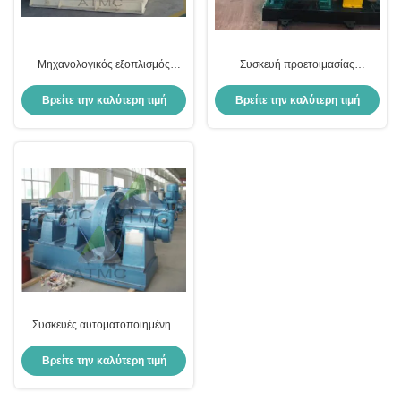
Μηχανολογικός εξοπλισμός
Συσκευή προετοιμασίας
προετοιμασίας ξυλείας
αποθέματος για την ακατέργαστη
Αυτοματοποιημένος διπλός
διύλιση
Βρείτε την καλύτερη τιμή
Βρείτε την καλύτερη τιμή
δίσκος διυλιστήρας
Συσκευές αυτοματοποιημένης
προετοιμασίας αποθεμάτων
Καθαριούχα απορρυπαντικά
Βρείτε την καλύτερη τιμή