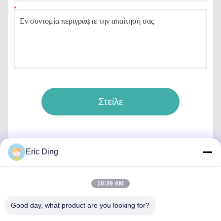
Στείλε
Eric Ding
Γρήγορη επικοινωνία
10:39 AM
Good day, what product are you looking for?
Διεύθυνση