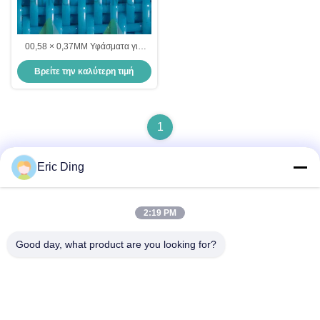
00,58 × 0,37MM Υφάσματα για
στεγνωτήρες για υφάσματα
Βρείτε την καλύτερη τιμή
μηχανών χαρτιού
1
Eric Ding
Γρήγορη επικοινωνία
2:19 PM
Good day, what product are you looking for?
Διεύθυνση
Β-109, όχι.38Ο δρόμος Yinhu North Road, ETDZ, Wuhu,
Anhui, ΛΔΚ
Τηλεφώνημα