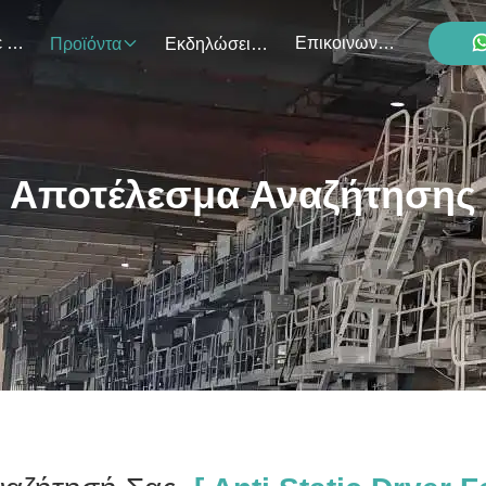
Σχετικά Με Εμάς
Επικοινωνήστε Μαζί Μας
Προϊόντα
Εκδηλώσεις
Αποτέλεσμα Αναζήτησης