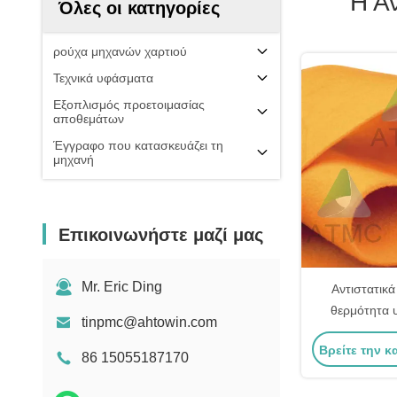
Η Α
Όλες οι κατηγορίες
ρούχα μηχανών χαρτιού
Τεχνικά υφάσματα
Εξοπλισμός προετοιμασίας
αποθεμάτων
Έγγραφο που κατασκευάζει τη
μηχανή
Επικοινωνήστε μαζί μας
Mr. Eric Ding
Αντιστατικά
θερμότητα 
tinpmc@ahtowin.com
πίνακα, στεγν
Βρείτε την κ
πίνακα απ
86 15055187170