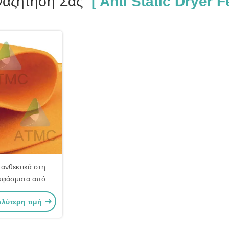
ναζήτησή Σας
[ Anti Static Dryer Fe
 ανθεκτικά στη
υφάσματα από
ωτήρες, φέλτσες,
αλύτερη τιμή
ό πολυεστέρα