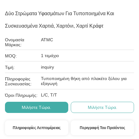
Δύο Στρώματα Υφασμάτων Για Τυποποιημένα Και
Συσκευασμένα Χαρτιά, Χαρτόνι, Χαρτί Κράφτ
Ονομασία
ATMC
Μάρκας:
1 τεμάχιο
MOQ:
inquiry
Τιμή:
Τυποποιημένη θήκη από πλακέτο ξύλου για
Πληροφορίες
εξαγωγή
Συσκευασίας:
L/C, T/T
Όροι Πληρωμής:
Μιλήστε Τώρα.
Μιλήστε Τώρα.
Πληροφορίες Λεπτομέρειας
Περιγραφή Του Προϊόντος