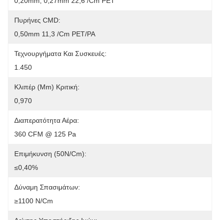
0,20mm, 0,27mm 22,6 /cm PET
Πυρήνες CMD:
0,50mm 11,3 /cm PET/PA
Τεχνουργήματα Και Συσκευές:
1.450
Κλιπέρ (mm) Κριτική:
0,970
Διαπερατότητα Αέρα:
360 CFM @ 125 Pa
Επιμήκυνση (50N/cm):
≤0,40%
Δύναμη Σπασιμάτων:
≥1100 N/cm