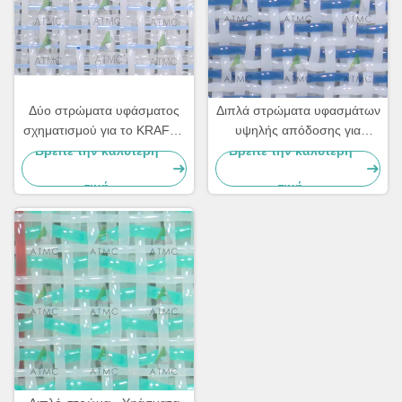
Δύο στρώματα υφάσματος
Διπλά στρώματα υφασμάτων
σχηματισμού για το KRAFT /
υψηλής απόδοσης για
χαρτί περιτύλιξης
χαρτόνια και χαρτί
Βρείτε την καλύτερη
Βρείτε την καλύτερη
συσκευασίας - KRAFT
τιμή
τιμή
DLA41816SC-450CFM
υφάσματα, μοναδικός
συνδυασμός υποστήριξης
ινών και αποχέτευσης,
εξαιρετική αντοχή στην
φθορά