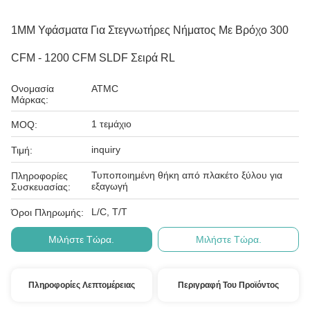
1MM Υφάσματα Για Στεγνωτήρες Νήματος Με Βρόχο 300
CFM - 1200 CFM SLDF Σειρά RL
Ονομασία
ATMC
Μάρκας:
1 τεμάχιο
MOQ:
inquiry
Τιμή:
Τυποποιημένη θήκη από πλακέτο ξύλου για
Πληροφορίες
εξαγωγή
Συσκευασίας:
L/C, T/T
Όροι Πληρωμής:
Μιλήστε Τώρα.
Μιλήστε Τώρα.
Πληροφορίες Λεπτομέρειας
Περιγραφή Του Προϊόντος