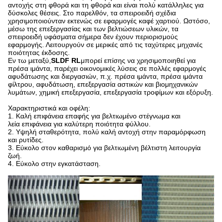
αντοχής στη φθορά και τη φθορά και είναι πολύ κατάλληλες για
δύσκολες θέσεις. Στο παρελθόν, τα σπειροειδή σχέδια
χρησιμοποιούνταν εκτενώς σε εφαρμογές καφέ χαρτιού. Ωστόσο,
μέσω της επεξεργασίας και των βελτιώσεων υλικών, τα
σπειροειδή υφάσματα σήμερα δεν έχουν περιορισμούς
εφαρμογής. Λειτουργούν σε μερικές από τις ταχύτερες μηχανές
ποιότητας έκδοσης.
Εν τω μεταξύ,
SLDF RL
μπορεί επίσης να χρησιμοποιηθεί για
πρέσα ιμάντα, παρέχει οικονομικές λύσεις σε πολλές εφαρμογές
αφυδάτωσης και διεργασιών, π.χ. πρέσα ιμάντα, πρέσα ιμάντα
φίλτρου, αφυδάτωση, επεξεργασία αστικών και βιομηχανικών
λυμάτων, χημική επεξεργασία, επεξεργασία τροφίμων και εξόρυξη.
Χαρακτηριστικά και οφέλη:
1. Καλή επιφάνεια επαφής για βελτιωμένο στέγνωμα και
λεία επιφάνεια για καλύτερη ποιότητα φύλλου.
2. Υψηλή σταθερότητα, πολύ καλή αντοχή στην παραμόρφωση
και ρυτίδες.
3. Εύκολο στον καθαρισμό για βελτιωμένη βέλτιστη λειτουργία
ζωή.
4. Εύκολο στην εγκατάσταση.