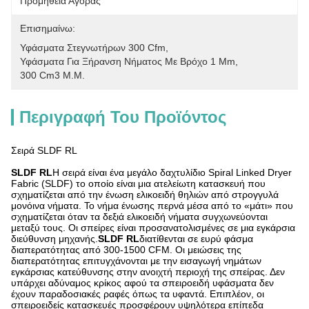
Προμήθεια Αγοράς
Επισημαίνω:
Υφάσματα Στεγνωτήρων 300 Cfm
, 
Υφάσματα Για Ξήρανση Νήματος Με Βρόχο 1 Mm
, 
300 Cm3 Μ.μ.
Περιγραφή Του Προϊόντος
Σειρά SLDF RL
SLDF RL
Η σειρά είναι ένα μεγάλο δαχτυλίδιο Spiral Linked Dryer
Fabric (SLDF) το οποίο είναι μια ατελείωτη κατασκευή που
σχηματίζεται από την ένωση ελικοειδή θηλιών από στρογγυλά
μονόινα νήματα. Το νήμα ένωσης περνά μέσα από το «μάτι» που
σχηματίζεται όταν τα δεξιά ελικοειδή νήματα συγχωνεύονται
μεταξύ τους. Οι σπείρες είναι προσανατολισμένες σε μια εγκάρσια
διεύθυνση μηχανής.
SLDF RL
διατίθενται σε ευρύ φάσμα
διαπερατότητας από 300-1500 CFM. Οι μειώσεις της
διαπερατότητας επιτυγχάνονται με την εισαγωγή νημάτων
εγκάρσιας κατεύθυνσης στην ανοιχτή περιοχή της σπείρας. Δεν
υπάρχει αδύναμος κρίκος αφού τα σπειροειδή υφάσματα δεν
έχουν παραδοσιακές ραφές όπως τα υφαντά. Επιπλέον, οι
σπειροειδείς κατασκευές προσφέρουν υψηλότερα επίπεδα