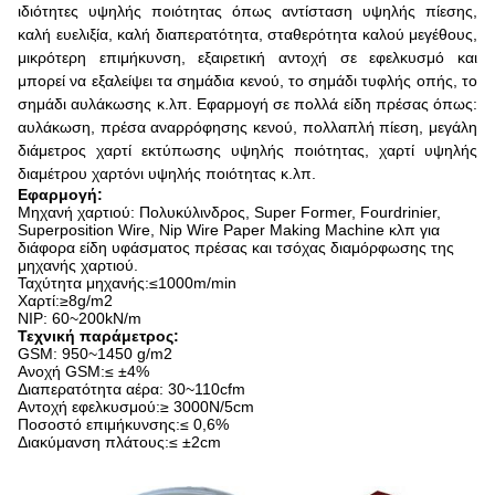
ιδιότητες υψηλής ποιότητας όπως αντίσταση υψηλής πίεσης,
καλή ευελιξία, καλή διαπερατότητα, σταθερότητα καλού μεγέθους,
μικρότερη επιμήκυνση, εξαιρετική αντοχή σε εφελκυσμό και
μπορεί να εξαλείψει τα σημάδια κενού, το σημάδι τυφλής οπής, το
σημάδι αυλάκωσης κ.λπ. Εφαρμογή σε πολλά είδη πρέσας όπως:
αυλάκωση, πρέσα αναρρόφησης κενού, πολλαπλή πίεση, μεγάλη
διάμετρος χαρτί εκτύπωσης υψηλής ποιότητας, χαρτί υψηλής
διαμέτρου χαρτόνι υψηλής ποιότητας κ.λπ.
Εφαρμογή:
Μηχανή χαρτιού: Πολυκύλινδρος, Super Former, Fourdrinier,
Superposition Wire, Nip Wire Paper Making Machine κλπ για
διάφορα είδη υφάσματος πρέσας και τσόχας διαμόρφωσης της
μηχανής χαρτιού.
Ταχύτητα μηχανής:≤1000m/min
Χαρτί:≥8g/m2
NIP: 60~200kN/m
Τεχνική παράμετρος:
GSM: 950~1450 g/m2
Ανοχή GSM:≤ ±4%
Διαπερατότητα αέρα: 30~110cfm
Αντοχή εφελκυσμού:≥ 3000N/5cm
Ποσοστό επιμήκυνσης:≤ 0,6%
Διακύμανση πλάτους:≤ ±2cm