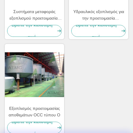
Συστήματα μεταφοράς
Υδραυλικός εξοπλισμός για
εξοπλισμού προετοιμασίας
την προετοιμασία
αποθεμάτων Μεταγωγός
στρογγυλού υλικού τύπου D
Βρείτε την καλύτερη
Βρείτε την καλύτερη
αλυσίδας για την
τιμή
τιμή
αυτοκινητοβιομηχανία
Εξοπλισμός προετοιμασίας
αποθεμάτων OCC τύπου O
Βρείτε την καλύτερη