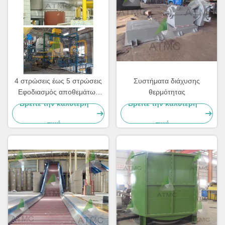
4 στρώσεις έως 5 στρώσεις
Συστήματα διάχυσης
Εφοδιασμός αποθεμάτων
θερμότητας
Κελί αποχρωματισμού
Βρείτε την καλύτερη
Βρείτε την καλύτερη
τιμή
τιμή