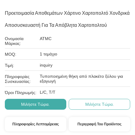
Προετοιμασία Αποθεμάτων Χάρτινο Χαρτοπολτό Χονδρικά
Αποσυσκευαστή Για Τα Απόβλητα Χαρτοπολτού
Ονομασία
ATMC
Μάρκας:
1 τεμάχιο
MOQ:
inquiry
Τιμή:
Τυποποιημένη θήκη από πλακέτο ξύλου για
Πληροφορίες
εξαγωγή
Συσκευασίας:
L/C, T/T
Όροι Πληρωμής:
Μιλήστε Τώρα.
Μιλήστε Τώρα.
Πληροφορίες Λεπτομέρειας
Περιγραφή Του Προϊόντος