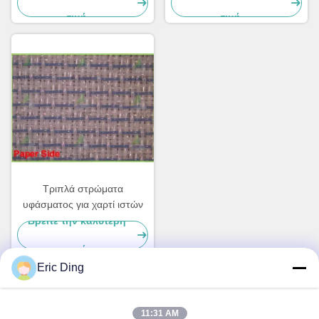
τιμή
τιμή
Τριπλά στρώματα
υφάσματος για χαρτί ιστών
Βρείτε την καλύτερη
τιμή
Eric Ding
Γρήγορη επικοινωνία
11:31 AM