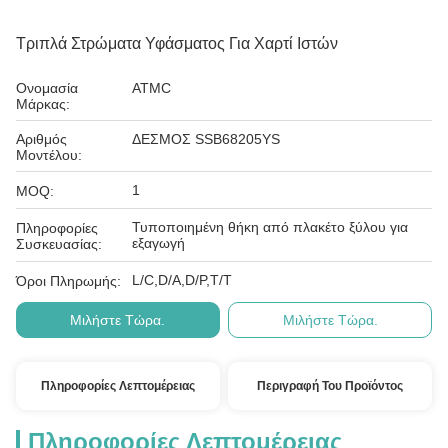
Τριπλά Στρώματα Υφάσματος Για Χαρτί Ιστών
Ονομασία
ATMC
Μάρκας:
Αριθμός
ΔΕΣΜΟΣ SSB68205YS
Μοντέλου:
1
MOQ:
Τυποποιημένη θήκη από πλακέτο ξύλου για
Πληροφορίες
εξαγωγή
Συσκευασίας:
L/C,D/A,D/P,T/T
Όροι Πληρωμής:
Μιλήστε Τώρα.
Μιλήστε Τώρα.
Πληροφορίες Λεπτομέρειας
Περιγραφή Του Προϊόντος
Πληροφορίες Λεπτομέρειας