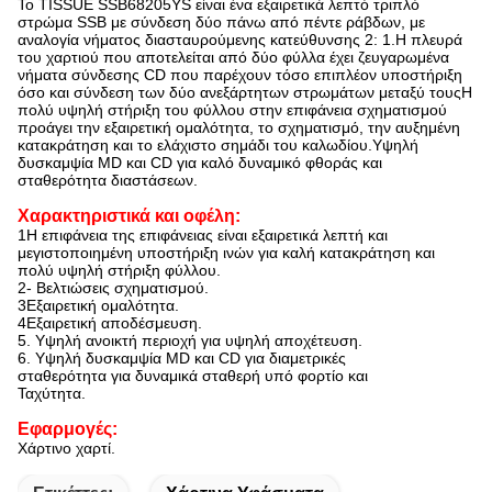
Το TISSUE SSB68205YS είναι ένα εξαιρετικά λεπτό τριπλό
στρώμα SSB με σύνδεση δύο πάνω από πέντε ράβδων, με
αναλογία νήματος διασταυρούμενης κατεύθυνσης 2: 1.Η πλευρά
του χαρτιού που αποτελείται από δύο φύλλα έχει ζευγαρωμένα
νήματα σύνδεσης CD που παρέχουν τόσο επιπλέον υποστήριξη
όσο και σύνδεση των δύο ανεξάρτητων στρωμάτων μεταξύ τουςΗ
πολύ υψηλή στήριξη του φύλλου στην επιφάνεια σχηματισμού
προάγει την εξαιρετική ομαλότητα, το σχηματισμό, την αυξημένη
κατακράτηση και το ελάχιστο σημάδι του καλωδίου.Υψηλή
δυσκαμψία MD και CD για καλό δυναμικό φθοράς και
σταθερότητα διαστάσεων.
Χαρακτηριστικά και οφέλη:
1Η επιφάνεια της επιφάνειας είναι εξαιρετικά λεπτή και
μεγιστοποιημένη υποστήριξη ινών για καλή κατακράτηση και
πολύ υψηλή στήριξη φύλλου.
2- Βελτιώσεις σχηματισμού.
3Εξαιρετική ομαλότητα.
4Εξαιρετική αποδέσμευση.
5. Υψηλή ανοικτή περιοχή για υψηλή αποχέτευση.
6. Υψηλή δυσκαμψία MD και CD για διαμετρικές
σταθερότητα για δυναμικά σταθερή υπό φορτίο και
Ταχύτητα.
Εφαρμογές:
Χάρτινο χαρτί.