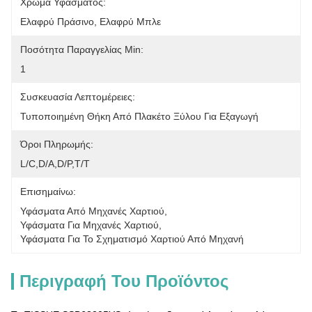
Χρώμα Υφάσματος:
Ελαφρύ Πράσινο, Ελαφρύ Μπλε
Ποσότητα Παραγγελίας Min:
1
Συσκευασία Λεπτομέρειες:
Τυποποιημένη Θήκη Από Πλακέτο Ξύλου Για Εξαγωγή
Όροι Πληρωμής:
L/C,D/A,D/P,T/T
Επισημαίνω:
Υφάσματα Από Μηχανές Χαρτιού
, 
Υφάσματα Για Μηχανές Χαρτιού
, 
Υφάσματα Για Το Σχηματισμό Χαρτιού Από Μηχανή
Περιγραφή Του Προϊόντος