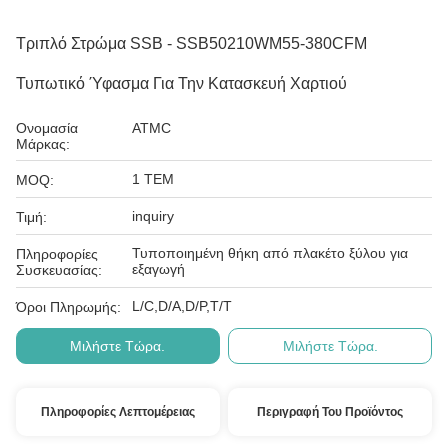
Τριπλό Στρώμα SSB - SSB50210WM55-380CFM
Τυπωτικό Ύφασμα Για Την Κατασκευή Χαρτιού
Ονομασία
ATMC
Μάρκας:
1 ΤΕΜ
MOQ:
inquiry
Τιμή:
Τυποποιημένη θήκη από πλακέτο ξύλου για
Πληροφορίες
εξαγωγή
Συσκευασίας:
L/C,D/A,D/P,T/T
Όροι Πληρωμής:
Μιλήστε Τώρα.
Μιλήστε Τώρα.
Πληροφορίες Λεπτομέρειας
Περιγραφή Του Προϊόντος