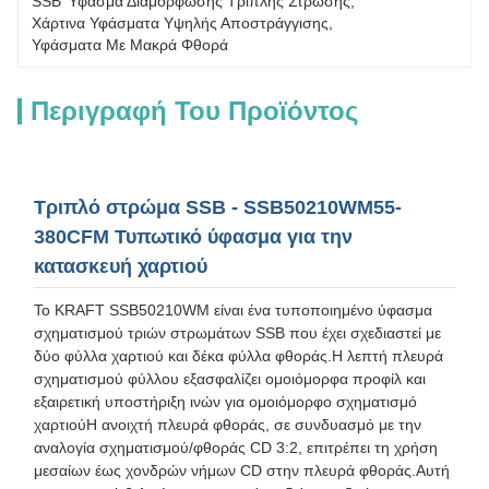
SSB Ύφασμα Διαμόρφωσης Τριπλής Στρώσης
, 
Χάρτινα Υφάσματα Υψηλής Αποστράγγισης
, 
Υφάσματα Με Μακρά Φθορά
Περιγραφή Του Προϊόντος
Τριπλό στρώμα SSB - SSB50210WM55-
380CFM Τυπωτικό ύφασμα για την
κατασκευή χαρτιού
Το KRAFT SSB50210WM είναι ένα τυποποιημένο ύφασμα
σχηματισμού τριών στρωμάτων SSB που έχει σχεδιαστεί με
δύο φύλλα χαρτιού και δέκα φύλλα φθοράς.Η λεπτή πλευρά
σχηματισμού φύλλου εξασφαλίζει ομοιόμορφα προφίλ και
εξαιρετική υποστήριξη ινών για ομοιόμορφο σχηματισμό
χαρτιούΗ ανοιχτή πλευρά φθοράς, σε συνδυασμό με την
αναλογία σχηματισμού/φθοράς CD 3:2, επιτρέπει τη χρήση
μεσαίων έως χονδρών νήμων CD στην πλευρά φθοράς.Αυτή