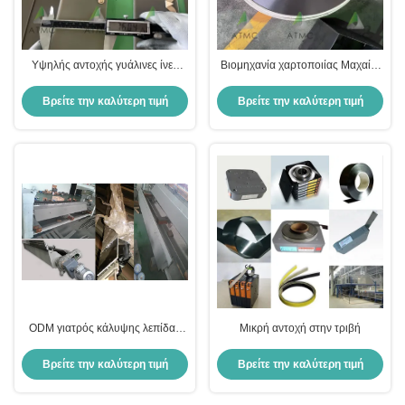
Υψηλής αντοχής γυάλινες ίνες
Βιομηχανία χαρτοποιίας Μαχαίρι
ίνες με επωξική ρητίνη γιατρός
επανασυσκευής για μηχανή
λεπίδες για μηχανές χαρτιού
παραγωγής χαρτιού
Βρείτε την καλύτερη τιμή
Βρείτε την καλύτερη τιμή
ODM γιατρός κάλυψης λεπίδας
Μικρή αντοχή στην τριβή
για θερμική επέκταση
Βρείτε την καλύτερη τιμή
Βρείτε την καλύτερη τιμή