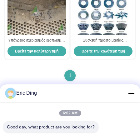
Υπόχρεος σχεδιασμός εξοπλισμός
Συσκευή προετοιμασίας
προετοιμασίας αποθεμάτων
αποθεμάτων διυλιστή DDR
Βρείτε την καλύτερη τιμή
Βρείτε την καλύτερη τιμή
φορητός δίσκος διυλιστή
1
Eric Ding
Γρήγορη επικοινωνία
6:02 AM
Good day, what product are you looking for?
Διεύθυνση
Β-109, όχι.38Ο δρόμος Yinhu North Road, ETDZ, Wuhu,