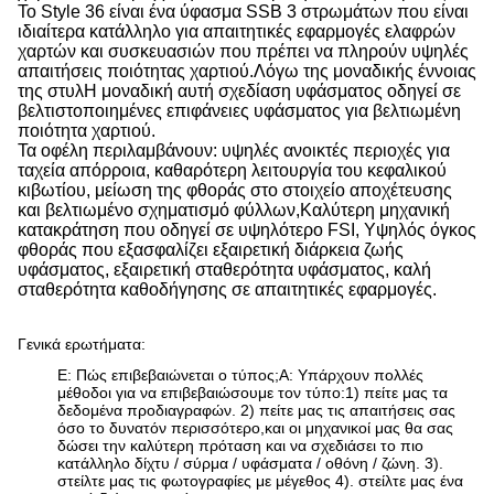
Το Style 36 είναι ένα ύφασμα SSB 3 στρωμάτων που είναι
ιδιαίτερα κατάλληλο για απαιτητικές εφαρμογές ελαφρών
χαρτών και συσκευασιών που πρέπει να πληρούν υψηλές
απαιτήσεις ποιότητας χαρτιού.Λόγω της μοναδικής έννοιας
της στυλΗ μοναδική αυτή σχεδίαση υφάσματος οδηγεί σε
βελτιστοποιημένες επιφάνειες υφάσματος για βελτιωμένη
ποιότητα χαρτιού.
Τα οφέλη περιλαμβάνουν: υψηλές ανοικτές περιοχές για
ταχεία απόρροια, καθαρότερη λειτουργία του κεφαλικού
κιβωτίου, μείωση της φθοράς στο στοιχείο αποχέτευσης
και βελτιωμένο σχηματισμό φύλλων,Καλύτερη μηχανική
κατακράτηση που οδηγεί σε υψηλότερο FSI, Υψηλός όγκος
φθοράς που εξασφαλίζει εξαιρετική διάρκεια ζωής
υφάσματος, εξαιρετική σταθερότητα υφάσματος, καλή
σταθερότητα καθοδήγησης σε απαιτητικές εφαρμογές.
Γενικά ερωτήματα:
Ε: Πώς επιβεβαιώνεται ο τύπος;
Α: Υπάρχουν πολλές
μέθοδοι για να επιβεβαιώσουμε τον τύπο:
1) πείτε μας τα
δεδομένα προδιαγραφών. 2) πείτε μας τις απαιτήσεις σας
όσο το δυνατόν περισσότερο,και οι μηχανικοί μας θα σας
δώσει την καλύτερη πρόταση και να σχεδιάσει το πιο
κατάλληλο δίχτυ / σύρμα / υφάσματα / οθόνη / ζώνη. 3).
στείλτε μας τις φωτογραφίες με μέγεθος 4). στείλτε μας ένα