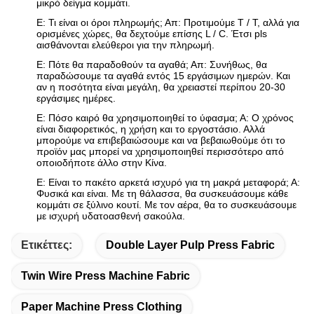
μικρό δείγμα κομμάτι.
Ε: Τι είναι οι όροι πληρωμής; Απ: Προτιμούμε T / T, αλλά για
ορισμένες χώρες, θα δεχτούμε επίσης L / C. Έτσι pls
αισθάνονται ελεύθεροι για την πληρωμή.
Ε: Πότε θα παραδοθούν τα αγαθά; Απ: Συνήθως, θα
παραδώσουμε τα αγαθά εντός 15 εργάσιμων ημερών. Και
αν η ποσότητα είναι μεγάλη, θα χρειαστεί περίπου 20-30
εργάσιμες ημέρες.
Ε: Πόσο καιρό θα χρησιμοποιηθεί το ύφασμα; Α: Ο χρόνος
είναι διαφορετικός, η χρήση και το εργοστάσιο. Αλλά
μπορούμε να επιβεβαιώσουμε και να βεβαιωθούμε ότι το
προϊόν μας μπορεί να χρησιμοποιηθεί περισσότερο από
οποιοδήποτε άλλο στην Κίνα.
Ε: Είναι το πακέτο αρκετά ισχυρό για τη μακρά μεταφορά; Α:
Φυσικά και είναι. Με τη θάλασσα, θα συσκευάσουμε κάθε
κομμάτι σε ξύλινο κουτί. Με τον αέρα, θα το συσκευάσουμε
με ισχυρή υδατοασθενή σακούλα.
Ετικέττες:
Double Layer Pulp Press Fabric
Twin Wire Press Machine Fabric
Paper Machine Press Clothing