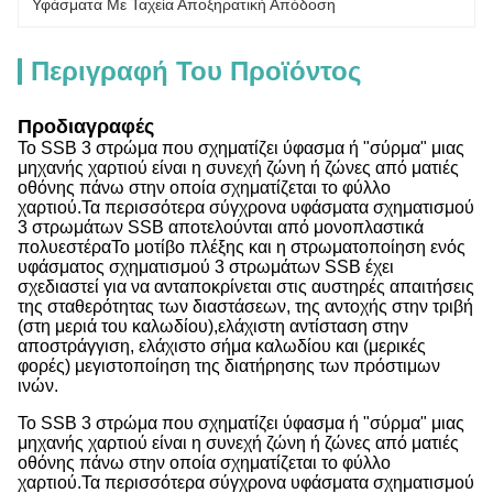
Υφάσματα Με Ταχεία Αποξηρατική Απόδοση
Περιγραφή Του Προϊόντος
Προδιαγραφές
Το SSB 3 στρώμα που σχηματίζει ύφασμα ή "σύρμα" μιας
μηχανής χαρτιού είναι η συνεχή ζώνη ή ζώνες από ματιές
οθόνης πάνω στην οποία σχηματίζεται το φύλλο
χαρτιού.Τα περισσότερα σύγχρονα υφάσματα σχηματισμού
3 στρωμάτων SSB αποτελούνται από μονοπλαστικά
πολυεστέραΤο μοτίβο πλέξης και η στρωματοποίηση ενός
υφάσματος σχηματισμού 3 στρωμάτων SSB έχει
σχεδιαστεί για να ανταποκρίνεται στις αυστηρές απαιτήσεις
της σταθερότητας των διαστάσεων, της αντοχής στην τριβή
(στη μεριά του καλωδίου),ελάχιστη αντίσταση στην
αποστράγγιση, ελάχιστο σήμα καλωδίου και (μερικές
φορές) μεγιστοποίηση της διατήρησης των πρόστιμων
ινών.
Το SSB 3 στρώμα που σχηματίζει ύφασμα ή "σύρμα" μιας
μηχανής χαρτιού είναι η συνεχή ζώνη ή ζώνες από ματιές
οθόνης πάνω στην οποία σχηματίζεται το φύλλο
χαρτιού.Τα περισσότερα σύγχρονα υφάσματα σχηματισμού