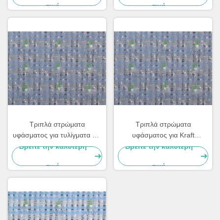
τιμή
τιμή
Τριπλά στρώματα
Τριπλά στρώματα
υφάσματος για τυλίγματα και
υφάσματος για Kraft
χαρτιά συσκευασίας
περιτύλιξη και χαρτιά
Βρείτε την καλύτερη
Βρείτε την καλύτερη
συσκευασίας, κατηγορίες
τιμή
τιμή
χαρτών