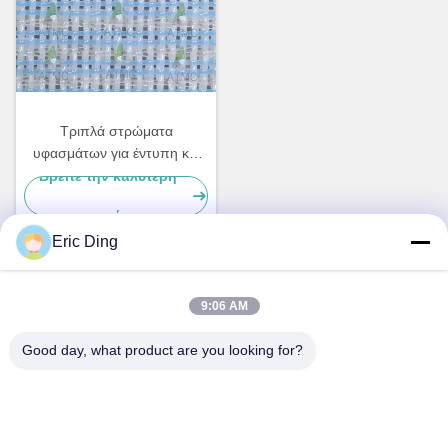
Τριπλά στρώματα
υφασμάτων για έντυπη και
γραπτή ύλη, τυποποιητικά
Βρείτε την καλύτερη
και συσκευαστικά χαρτιά,
τιμή
φύλλα
Eric Ding
Γρήγορη επικοινωνία
9:06 AM
Good day, what product are you looking for?
Διεύθυνση
Β-109, όχι.38Ο δρόμος Yinhu North Road, ETDZ, Wuhu,
Anhui, ΛΔΚ
Τηλεφώνημα