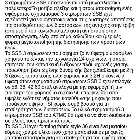
3 στρωμάτων SSB αποτελούνται από μονοπλαστικά
πολυεστέραΤο μοτίβο πλέξης και η στρωματοποίηση ενός
υφάσματος σχηματισμού 3 στρωμάτων SSB έχει
σχεδιαστεί για να ανταποκρίνεται στις αυστηρές απαιτήσεις
της σταθερότητας των διαστάσεων, της αντοχής στην τριβή
(στη μεριά του καλωδίου),ελάχιστη αντίσταση στην
αποστράγγιση, ελάχιστο σήμα καλωδίου και (μερικές
φορές) μεγιστοποίηση της διατήρησης των πρόστιμων
ινών.
Το SSB 3 στρώσεων που σχηματίζουν ύφασμα υφασμένο
χρησιμοποιώντας την τεχνολογία 24 σχοινιών, η οποία
επιτρέπει την κατασκευή 6 άξονων πλάι μηχανής για την
προώθηση βελτιωμένης δυναμικής ζωής.Διαθέσιμο με 2 ή
3 άξονες κατασκευής πλάι χαρτιού και 3:2Η οικογένεια
υφασμάτων σχηματισμού στρώσεων SSB 3 έχει επιλογές
σε 56, 36, 42,60 στυλ ανάλογα με την εφαρμογή ή την
ποιότητα του χαρτιούΤο σχέδιο 56 επωφελείται από
υψηλές ενότητες νήματος κατεύθυνσης μηχανής που
προάγουν υψηλό FSI χωρίς συμβιβασμό για τη
σταθερότητα των διαστάσεων.Το υλικό σχηματισμού 3
στρωμάτων SSB του ATMC θα πρέπει να είναι διαθέσιμο
σε όλους τους πρώην τύπους.
Το SSB 3 layer forming fabric style 36 είναι ένα μεσαίου
εύρους χοντρό υλικό που χρησιμοποιείται σε μηχανές
χαρτιού.αποστράγγιση και σταθερότητα του υφάσματος.